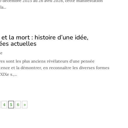
10 décembre 2025 au 26 avril 2026, cette manifestation
a...
et la mort : histoire d’une idée,
ées actuelles
ne
res sont les plus anciens révélateurs d’une pensée
stence et la démontrer, en reconnaître les diverses formes
IXe s.,...
4
5
6
»