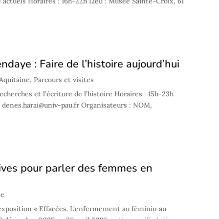
 actuels Horaires : 16h-22h Lieu : Musée Sainte-Croix, 61
daye : Faire de l’histoire aujourd’hui
Aquitaine
,
Parcours et visites
echerches et l’écriture de l’histoire Horaires : 15h-23h
: denes.harai@univ-pau.fr Organisateurs : NOM,
ives pour parler des femmes en
ne
'exposition « Effacées. L'enfermement au féminin au