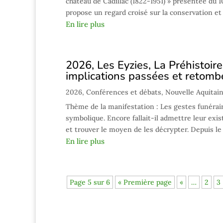
château de Cadillac (1822-1951) » présentée du 
propose un regard croisé sur la conservation et l
En lire plus
2026, Les Eyzies, La Préhistoire 
implications passées et retomb
2026
,
Conférences et débats
,
Nouvelle Aquitai
Thème de la manifestation : Les gestes funérai
symbolique. Encore fallait-il admettre leur exi
et trouver le moyen de les décrypter. Depuis le X
En lire plus
Page 5 sur 6
« Première page
«
…
2
3