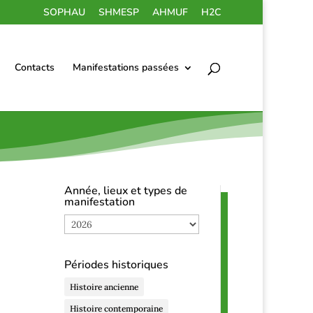
SOPHAU
SHMESP
AHMUF
H2C
Contacts
Manifestations passées
Année, lieux et types de
manifestation
Année,
lieux
et
Périodes historiques
types
de
Histoire ancienne
manifestation
Histoire contemporaine