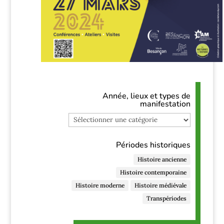
Année, lieux et types de
manifestation
Année,
lieux
et
Périodes historiques
types
de
Histoire ancienne
manifestation
Histoire contemporaine
Histoire moderne
Histoire médiévale
Transpériodes