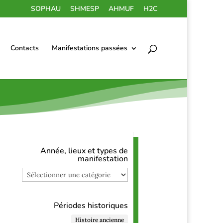
SOPHAU
SHMESP
AHMUF
H2C
Contacts
Manifestations passées
Année, lieux et types de
manifestation
Année,
lieux
et
types
Périodes historiques
de
Histoire ancienne